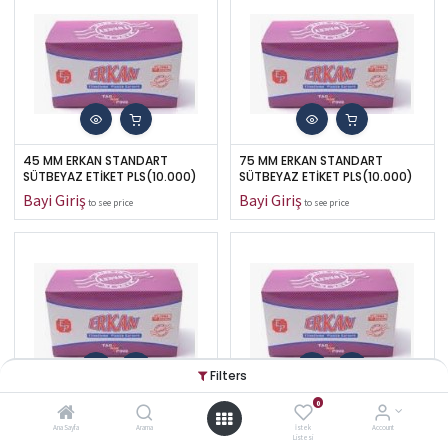
45 MM ERKAN STANDART 
75 MM ERKAN STANDART 
SÜTBEYAZ ETİKET PLS(10.000)
SÜTBEYAZ ETİKET PLS(10.000)
to see price
to see price
Filters
0
10 MM ERKAN STANDART 
10 MM ERKAN STANDART MAVİ 
KIRMIZI ETİKET PLS(10.000)
ETİKET PLS(10.000)
Ana Sayfa
Arama
İstek
Account
Listesi