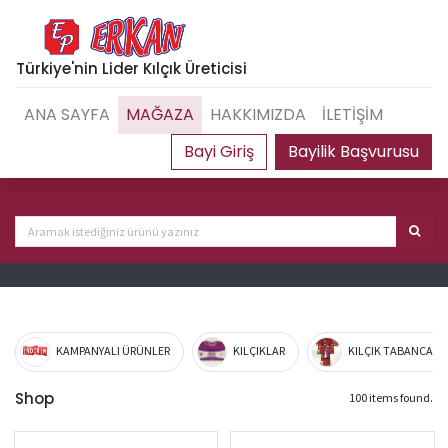
Türkiye'nin Lider Kılçık Üreticisi
ANA SAYFA
MAĞAZA
HAKKIMIZDA
İLETİŞİM
Bayilik Başvurusu
KAMPANYALI ÜRÜNLER
KILÇIKLAR
KILÇIK TABANCA VE
Shop
100 items found.