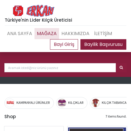
Türkiye'nin Lider Kılçık Üreticisi
ANA SAYFA
MAĞAZA
HAKKIMIZDA
İLETİŞİM
Bayilik Başvurusu
KAMPANYALI ÜRÜNLER
KILÇIKLAR
KILÇIK TABANCA VE
Shop
7 items found.