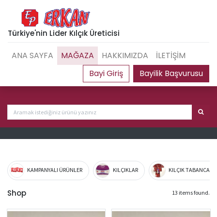
Türkiye'nin Lider Kılçık Üreticisi
ANA SAYFA
MAĞAZA
HAKKIMIZDA
İLETİŞİM
Bayilik Başvurusu
KAMPANYALI ÜRÜNLER
KILÇIKLAR
KILÇIK TABANCA VE
Shop
13 items found.