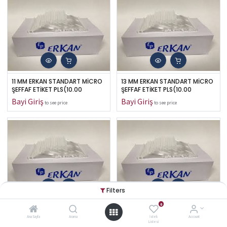
11 MM ERKAN STANDART MİCRO 
13 MM ERKAN STANDART MİCRO 
ŞEFFAF ETİKET PLS(10.00
ŞEFFAF ETİKET PLS(10.00
to see price
to see price
Filters
0
15 MM ERKAN STANDART MİCRO 
17 MM ERKAN STANDART MİCRO 
ŞEFFAF ETİKET PLS(10.00
ŞEFFAF ETİKET PLS(10.00
Ana Sayfa
Arama
İstek
Account
Listesi