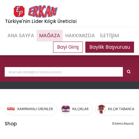
Türkiye'nin Lider Kılçık Üreticisi
ANA SAYFA
MAĞAZA
HAKKIMIZDA
İLETİŞİM
Bayilik Başvurusu
KAMPANYALI ÜRÜNLER
KILÇIKLAR
KILÇIK TABANCA VE
Shop
0 items found.