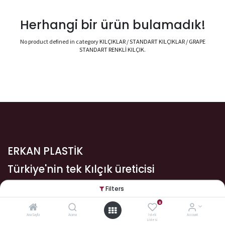
Herhangi bir ürün bulamadık!
No product defined in category
KILÇIKLAR / STANDART KILÇIKLAR / GRAPE
STANDART RENKLİ KILÇIK
.
ERKAN PLASTİK
Türkiye'nin tek Kılçık üreticisi
Filters
Bize Ulaşın
0
Ana Sayfa
Arama
İstek
Account
Listesi