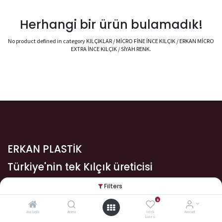
Herhangi bir ürün bulamadık!
No product defined in category
KILÇIKLAR / MİCRO FİNE İNCE KILÇIK / ERKAN MİCRO
EXTRA İNCE KILÇIK / SİYAH RENK
.
ERKAN PLASTİK
Türkiye'nin tek Kılçık üreticisi
Filters
Bize Ulaşın
0
Ana Sayfa
Arama
İstek
Account
Listesi