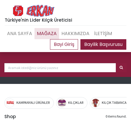
Türkiye'nin Lider Kılçık Üreticisi
ANA SAYFA
MAĞAZA
HAKKIMIZDA
İLETİŞİM
Bayilik Başvurusu
KAMPANYALI ÜRÜNLER
KILÇIKLAR
KILÇIK TABANCA VE
Shop
0 items found.