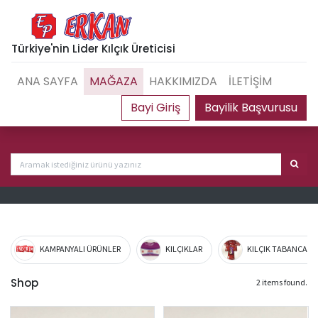
Türkiye'nin Lider Kılçık Üreticisi
ANA SAYFA
MAĞAZA
HAKKIMIZDA
İLETİŞİM
Bayilik Başvurusu
KAMPANYALI ÜRÜNLER
KILÇIKLAR
KILÇIK TABANCA VE
Shop
2 items found.