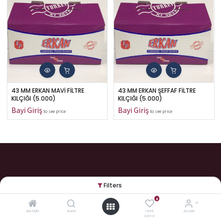
43 MM ERKAN MAVİ FİLTRE 
43 MM ERKAN ŞEFFAF FİLTRE 
KILÇIĞI (5.000)
KILÇIĞI (5.000)
to see price
to see price
Filters
ERKAN PLASTİK
0
Türkiye'nin tek Kılçık üreticisi
Ana Sayfa
Arama
İstek
Account
Listesi