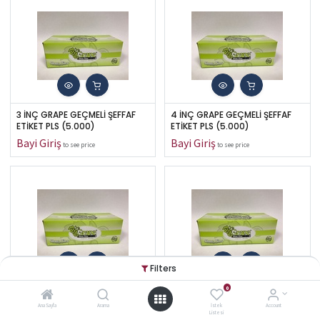
3 İNÇ GRAPE GEÇMELİ ŞEFFAF 
4 İNÇ GRAPE GEÇMELİ ŞEFFAF 
ETİKET PLS (5.000)
ETİKET PLS (5.000)
to see price
to see price
Filters
0
5 İNÇ GRAPE GEÇMELİ ŞEFFAF 
6 İNÇ GRAPE GEÇMELİ ŞEFFAF 
ETİKET PLS (5.000)
ETİKET PLS (5.000)
Ana Sayfa
Arama
İstek
Account
Listesi