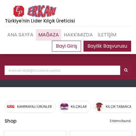
Türkiye'nin Lider Kılçık Üreticisi
ANA SAYFA
MAĞAZA
HAKKIMIZDA
İLETİŞİM
Bayilik Başvurusu
KAMPANYALI ÜRÜNLER
KILÇIKLAR
KILÇIK TABANCA VE
Shop
5 items found.