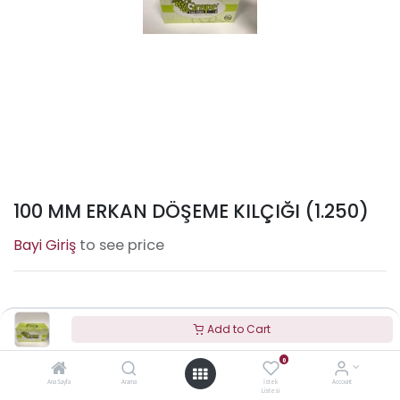
100 MM ERKAN DÖŞEME KILÇIĞI (1.250)
to see price
Terms and Conditions
Add to Cart
0
Ana Sayfa
Arama
İstek
Account
100% Original
30 Days Return
Free Delivery
Listesi