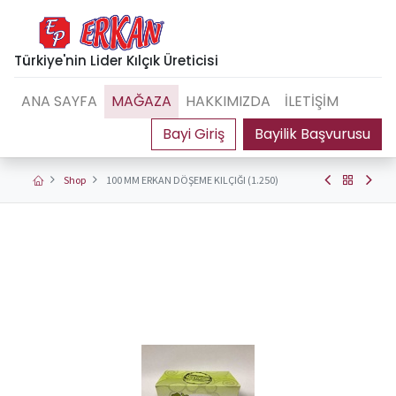
Türkiye'nin Lider Kılçık Üreticisi
ANA SAYFA
MAĞAZA
HAKKIMIZDA
İLETİŞİM
Bayilik Başvurusu
Shop
100 MM ERKAN DÖŞEME KILÇIĞI (1.250)