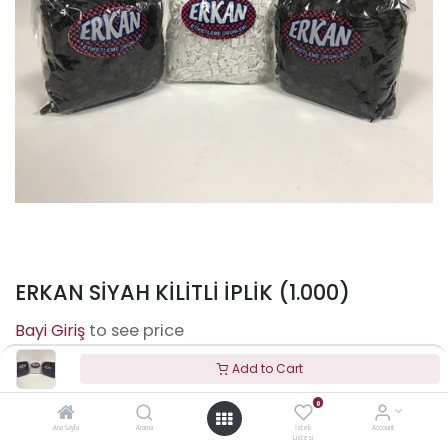
ERKAN SİYAH KİLİTLİ İPLİK (1.000)
to see price
Add to Cart
0
Terms and Conditions
Ana Sayfa
Arama
İstek
Account
Listesi