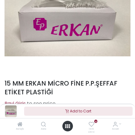
15 MM ERKAN MİCRO FİNE P.P.ŞEFFAF
ETİKET PLASTİĞİ
to see price
Add to Cart
0
Terms and Conditions
Ana Sayfa
Arama
İstek
Account
Listesi