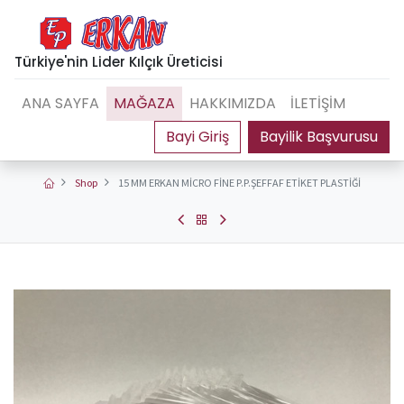
Türkiye'nin Lider Kılçık Üreticisi
ANA SAYFA
MAĞAZA
HAKKIMIZDA
İLETİŞİM
Bayilik Başvurusu
Shop
15 MM ERKAN MİCRO FİNE P.P.ŞEFFAF ETİKET PLASTİĞİ