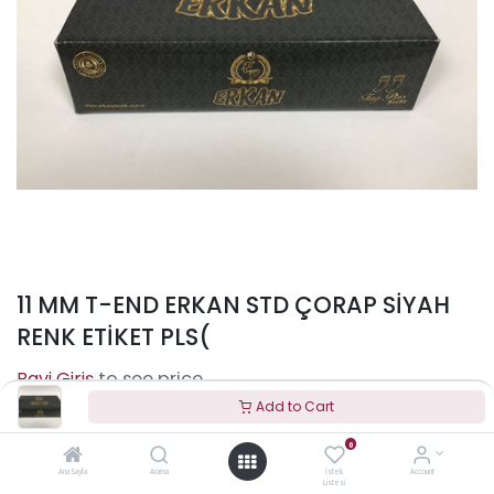
11 MM T-END ERKAN STD ÇORAP SİYAH
RENK ETİKET PLS(
to see price
Add to Cart
0
Terms and Conditions
Ana Sayfa
Arama
İstek
Account
Listesi