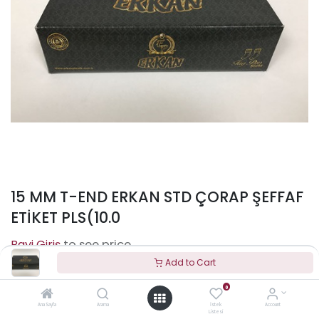
15 MM T-END ERKAN STD ÇORAP ŞEFFAF
ETİKET PLS(10.0
to see price
Add to Cart
0
Terms and Conditions
Ana Sayfa
Arama
İstek
Account
Listesi