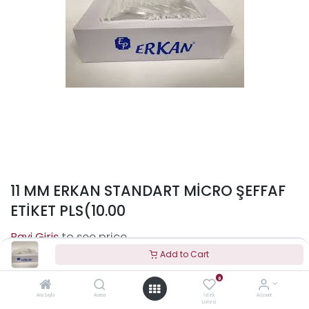
11 MM ERKAN STANDART MİCRO ŞEFFAF
ETİKET PLS(10.00
to see price
Add to Cart
0
Terms and Conditions
Ana Sayfa
Arama
İstek
Account
Listesi