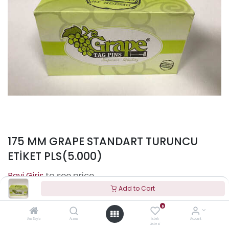
175 MM GRAPE STANDART TURUNCU
ETİKET PLS(5.000)
to see price
Add to Cart
0
Terms and Conditions
Ana Sayfa
Arama
İstek
Account
Listesi