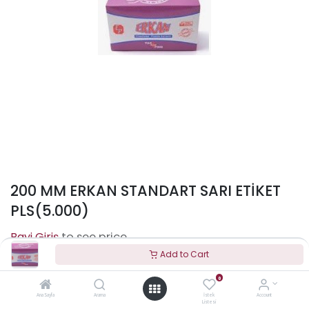
200 MM ERKAN STANDART SARI ETİKET
PLS(5.000)
to see price
Add to Cart
0
Terms and Conditions
Ana Sayfa
Arama
İstek
Account
Listesi