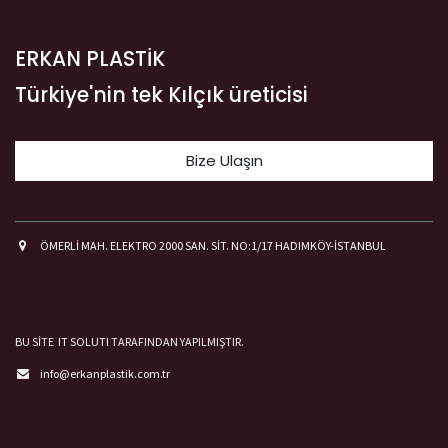
ERKAN PLASTİK
Türkiye'nin tek Kılçık üreticisi
Bize Ulaşın
ÖMERLİ MAH. ELEKTRO 2000 SAN. SİT. NO:1/17 HADIMKÖY-İSTANBUL
BU SİTE
IT SOLUTI
TARAFINDAN YAPILMIŞTIR.
info@erkanplastik.com.tr